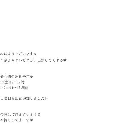
おはようございます☀️
予定より早いですが、出勤してます☺️💗
💎今週の出勤予定💎
13(土)12〜17時
14(日)11〜17時🆕
日曜日も出勤追加しました✨
今日は17時までいます🫶
お待ちしてまーす💗