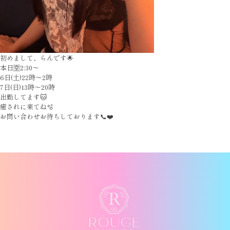
初めまして、らんです🌟
本日🈳2:30〜
6日(土)22時〜2時
7日(日)13時〜20時
出勤してます🐱
癒されに来てね🫧
お問い合わせお待ちしております📞❤️