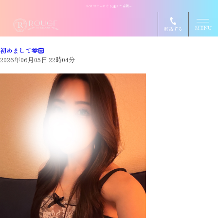
ROUGE ~めぐり逢えた奇跡~
MENU
電話する
初めまして🫶🏻
2026年06月05日 22時04分