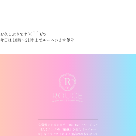
お久しぶりです \( ˆ ˆ )/♡
今日は 16時〜21時 までルームいます🐰♡
久留米メンズエステ、ROUGE ~ルージュ~
はA５ランクの「厳選」された「ハイレベ
ル」なセラピストによる最高のおもてなしで