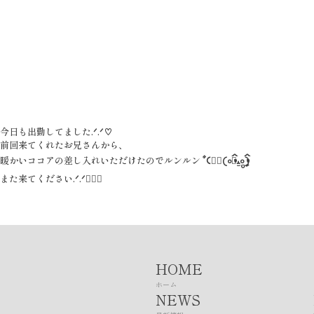
今日も出勤してました.ᐟ‪‪‬.ᐟ‪‪‬♡
前回来てくれたお兄さんから、
暖かいココアの差し入れいただけたのでルンルン ‎ꧦ𐅁𐀸𐋠𛰙᭜𖫴𖫰𖫱𖫳𖫲𖫲𖫳𖫴𖫰𖫱꛰ﯩᩝ︪᭜𖫴𖫰𖫱𖫳𖫲𖫲𖫳𖫴𖫰𖫱꛰ީᩝ𛰚
また来てください.ᐟ‪‪‬.ᐟ‪‪‬✊🏻🎀
HOME
ホーム
NEWS