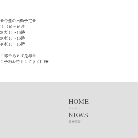
💎今週の出勤予定💎
1(月)10〜16時
2(火)10〜16時
3(水)10〜16時
4(木)10〜16時
ご都合あえば是非🫶
ご予約お待ちしてます🙂‍↕️💗
HOME
ホーム
NEWS
最新情報