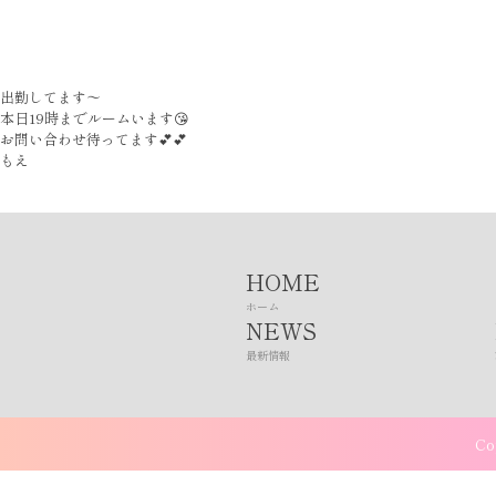
出勤してます〜
本日19時までルームいます😘
お問い合わせ待ってます💕💕
もえ
HOME
ホーム
NEWS
最新情報
Co