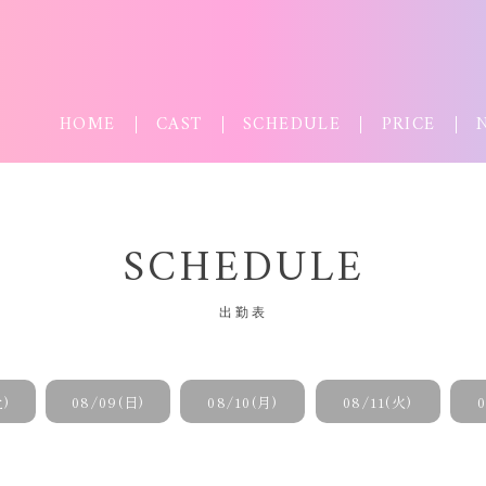
HOME
CAST
SCHEDULE
PRICE
SCHEDULE
出勤表
土)
08/09(日)
08/10(月)
08/11(火)
0