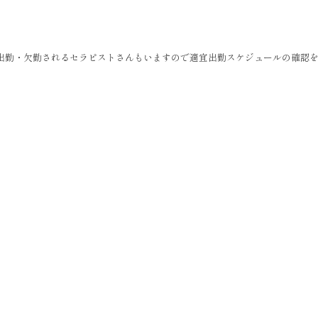
出勤・欠勤されるセラピストさんもいますので適宜出勤スケジュールの確認