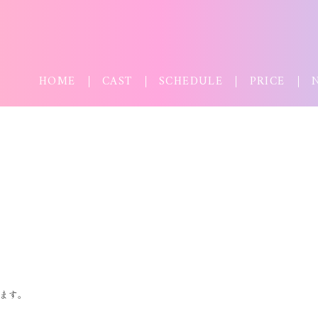
HOME
CAST
SCHEDULE
PRICE
ります。